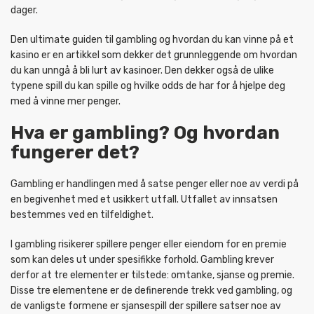
dager.
Den ultimate guiden til gambling og hvordan du kan vinne på et
kasino er en artikkel som dekker det grunnleggende om hvordan
du kan unngå å bli lurt av kasinoer. Den dekker også de ulike
typene spill du kan spille og hvilke odds de har for å hjelpe deg
med å vinne mer penger.
Hva er gambling? Og hvordan
fungerer det?
Gambling er handlingen med å satse penger eller noe av verdi på
en begivenhet med et usikkert utfall. Utfallet av innsatsen
bestemmes ved en tilfeldighet.
I gambling risikerer spillere penger eller eiendom for en premie
som kan deles ut under spesifikke forhold. Gambling krever
derfor at tre elementer er tilstede: omtanke, sjanse og premie.
Disse tre elementene er de definerende trekk ved gambling, og
de vanligste formene er sjansespill der spillere satser noe av