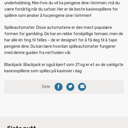
underholdning. Men hvis du vil ha pengene dine i lommen, må du
være forsiktig når du satser. Her er de beste kasinospillene for
spillere som ønsker å ha pengene sine i lommen!
Spilleautomater: Disse automatene er den mest populære
formen for gambling. De har en rekke forskjellige temaer, men de
har alle én ting til felles – de er designet for å få deg til å tape
pengene dine. Du kan lære hvordan spilleautomater fungerer
med denne guiden fra nettsiden vår.
Blackjack: Blackjack er også kjent som 21 og er et av de vanligste
kasinospillene som spilles på kasinoer i dag
Dele: